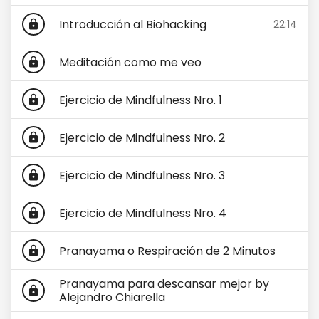
Introducción al Biohacking
22:14
lock
Meditación como me veo
lock
Ejercicio de Mindfulness Nro. 1
lock
Ejercicio de Mindfulness Nro. 2
lock
Ejercicio de Mindfulness Nro. 3
lock
Ejercicio de Mindfulness Nro. 4
lock
Pranayama o Respiración de 2 Minutos
lock
Pranayama para descansar mejor by
lock
Alejandro Chiarella