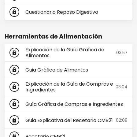
Cuestionario Reposo Digestivo
lock
Herramientas de Alimentación
Explicación de la Guía Gráfica de
03:57
lock
Alimentos
Guia Gráfica de Alimentos
lock
Explicación de la Guía de Compras e
03:04
lock
Ingredientes
Guía Gráfica de Compras e Ingredientes
lock
Guia Explicativa del Recetario CMB21
02:08
lock
Recetario CMB21
lock