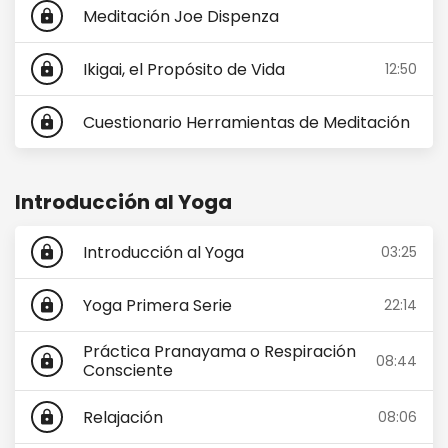
Meditación Joe Dispenza
lock
Ikigai, el Propósito de Vida
12:50
lock
Cuestionario Herramientas de Meditación
lock
Introducción al Yoga
Introducción al Yoga
03:25
lock
Yoga Primera Serie
22:14
lock
Práctica Pranayama o Respiración
08:44
lock
Consciente
Relajación
08:06
lock