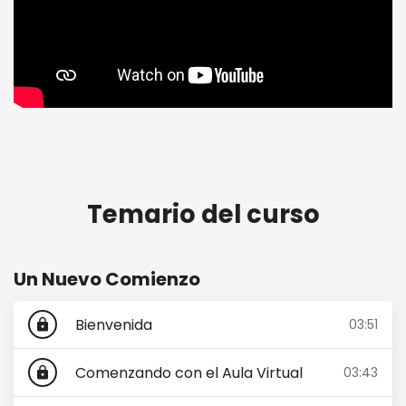
Taller de Descenso de Peso CMB21
Temario del curso
Un Nuevo Comienzo
Bienvenida
03:51
lock
Comenzando con el Aula Virtual
03:43
lock