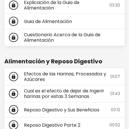
Explicación de la Guia de
03:30
lock
Alimentación
Guia de Alimentación
lock
Cuestionario Acerca de la Guia de
lock
Alimentación
Alimentación y Reposo Digestivo
Efectos de las Harinas, Procesados y
01:07
lock
Azúcares
Cual es el efecto de dejar de Ingerir
01:43
lock
harinas por estas 3 Semanas
Reposo Digestivo y Sus Beneficios
03:12
lock
Reposo Digestivo Parte 2
00:52
lock