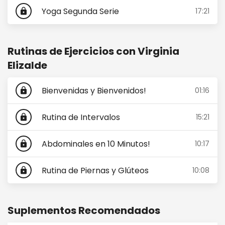
Yoga Segunda Serie
17:21
lock
Rutinas de Ejercicios con Virginia
Elizalde
Bienvenidas y Bienvenidos!
01:16
lock
Rutina de Intervalos
15:21
lock
Abdominales en 10 Minutos!
10:17
lock
Rutina de Piernas y Glúteos
10:08
lock
Suplementos Recomendados