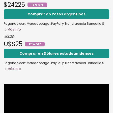
$24225
15 % OFF
Comprar en Pesos argentinos
Pagando con:
Mercadopago
,
PayPal
y
Transferencia Bancaria $
Más info
U$S30
U$S25
17 % OFF
Comprar en Dólares estadounidenses
Pagando con:
Mercadopago
,
PayPal
y
Transferencia Bancaria $
Más info